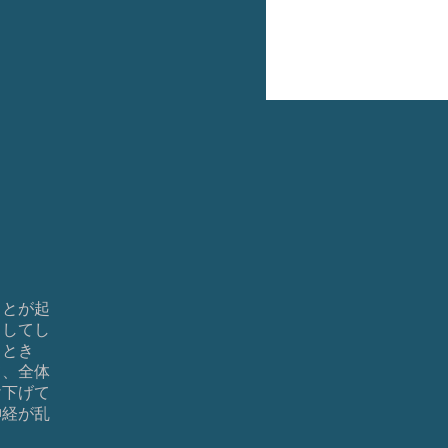
ことが起
くしてし
るとき
て、全体
け下げて
神経が乱