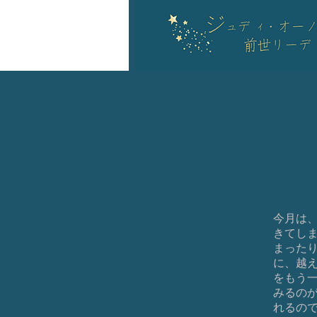
今月は
きてし
まった
に、越
をもう
みるの
れるの