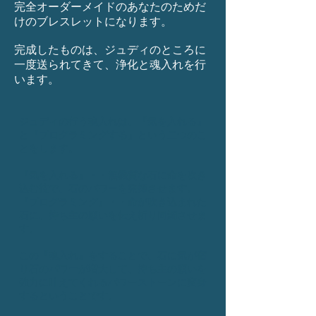
完全オーダーメイドのあなたのためだ
けのブレスレットになります。
完成したものは、ジュディのところに
一度送られてきて、浄化と魂入れを行
います。
ジュディの行う魂入れは、『気を入れる』
と『プログラミングする』という二つのこ
とをします。
『気を入れる』・・無機質な石に命を吹き
込む技で、石のパワーを発揮させます。
『プログラミング』・・命が吹き込まれた
石に、持ち主の願いを伝え祈り同調させま
す。
この『魂入れ』をすることで、石に気が宿
り石のパワーが増大して、持ち主の願いを
強力に叶えてくれるパワーストーンに変身
するということです。